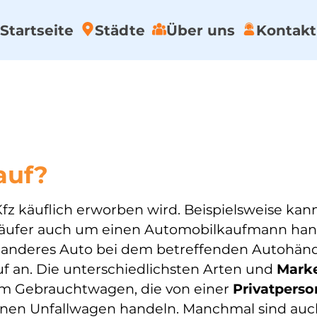
Startseite
Städte
Über uns
Kontakt
auf?
Kfz käuflich erworben wird. Beispielsweise ka
 Käufer auch um einen Automobilkaufmann hande
 anderes Auto bei dem betreffenden Autohändl
f an. Die unterschiedlichsten Arten und
Mark
um Gebrauchtwagen, die von einer
Privatperso
inen Unfallwagen handeln. Manchmal sind au