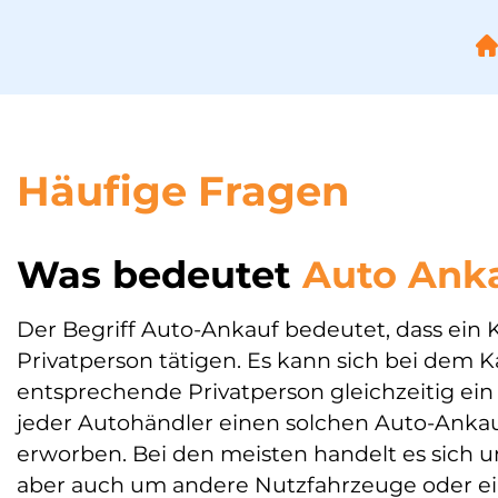
Startseite
Häufige Fragen
Städte
Über uns
Was bedeutet
Auto Ank
Kontakt
Der Begriff Auto-Ankauf bedeutet, dass ein 
FAQ
Privatperson tätigen. Es kann sich bei dem
Impressum
entsprechende Privatperson gleichzeitig ein
jeder Autohändler einen solchen Auto-Ankau
Datenschutz
erworben. Bei den meisten handelt es sich 
aber auch um andere Nutzfahrzeuge oder e