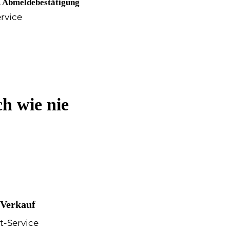
. Abmeldebestätigung
ervice
h wie nie
 Verkauf
t-Service