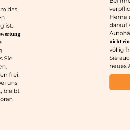
Bei Ihr
verpfli
um das
Herne 
en
darauf 
 ist.
Autohä
ewertung
nicht
ei
e
völlig 
g
Sie auc
s Sie
neues 
en.
en frei.
ei uns
, bleibt
woran