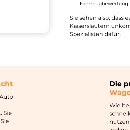
Fahrzeugbewertung
Sie sehen also, dass e
Kaiserslautern unkomp
Spezialisten dafür.
acht
Die p
Wage
 Auto
Wie ber
. Sie
schnell
Sie
nutzen.
wollen