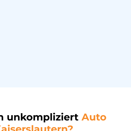
h unkompliziert
Auto
aiserslautern?