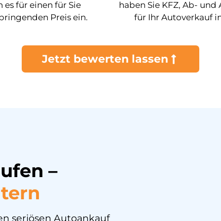
 es für einen für Sie
haben Sie KFZ, Ab- un
ringenden Preis ein.
für Ihr Autoverkauf i
Jetzt bewerten lassen
ufen –
tern
nen seriösen Autoankauf