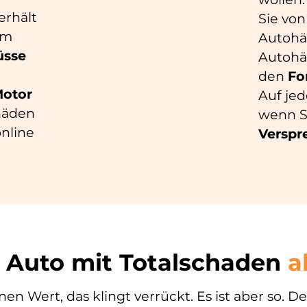
erhält
Sie vo
em
Autohän
üsse
Autohä
den
Fo
otor
Auf jed
häden
wenn Si
online
Verspr
 Auto mit Totalschaden
a
en Wert, das klingt verrückt. Es ist aber so. De