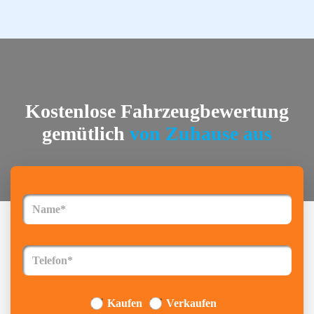
Startseite
Kostenlose Fahrzeugbewertung
Städte
gemütlich
von Zuhause aus
Über uns
Kontakt
FAQ
Impressum
Datenschutz
Kaufen
Verkaufen