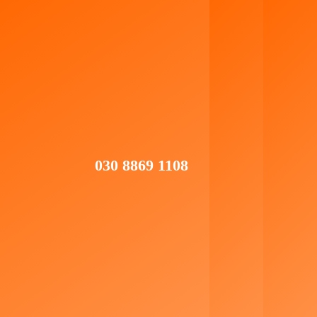
natürlich gerne nach unseren Referenzen
umsehen. Ganz besonders unsere online
machen uns stolz, weil wir
Kundenbewertungen
wissen, wie wir unseren Kunden helfen
können. So haben Sie nur Vorteile und wissen,
woran Sie sind.
030 8869 1108
Jetzt kostenlose Hotline anrufen
030 8869 1108
© autoankauf-feser.de
2023
Wir ♡ Designs