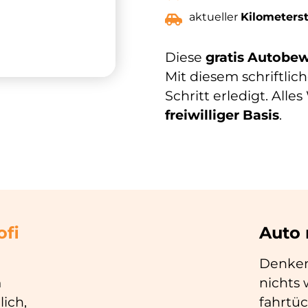
aktueller
Kilometers
Diese
gratis Autobe
Mit diesem schriftli
Schritt erledigt. Alle
freiwilliger
Basis
.
ofi
Auto
Denken 
m
nichts 
ich,
fahrtüc