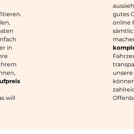
aussie
tieren.
gutes G
len,
online
hsten
sämtli
infach
machen
er in
komple
hre
Fahrze
 Ihrem
transpa
hnen,
unsere
ufpreis
können.
e
zahlrei
s will
Offenb