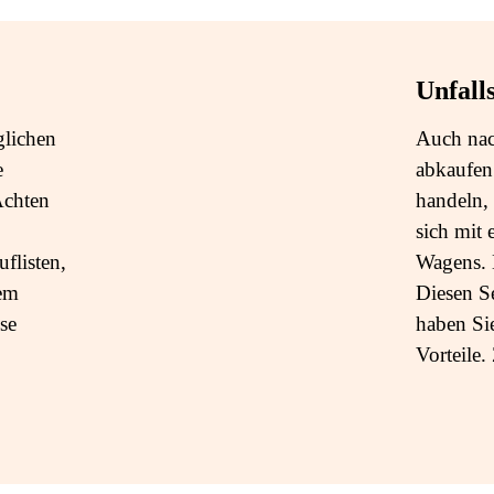
Unfall
glichen
Auch nac
e
abkaufen.
Achten
handeln,
sich mit
flisten,
Wagens. 
dem
Diesen S
se
haben Si
Vorteile.